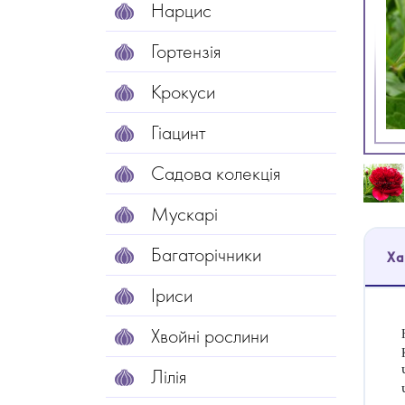
Нарцис
Гортензія
Крокуси
Гіацинт
Садова колекція
Мускарі
Багаторічники
Ха
Іриси
Хвойні рослини
Лілія