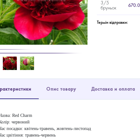
3/5
670.0
бруньок
Термін відправки:
рактеристики
Опис товару
Доставка и оплата
Назва: Red Charm
Колір: червоний
Час посадки: квітень-травень, жовтень-листопад
Час цвітіння: травень-червень