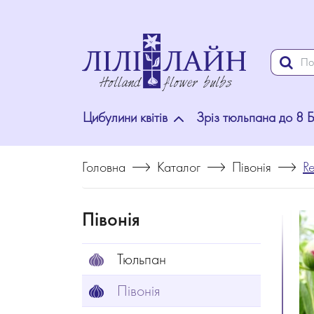
Цибулини квітів
Зріз тюльпана до 8 
Головна
Каталог
Півонія
R
Півонія
Тюльпан
Півонія