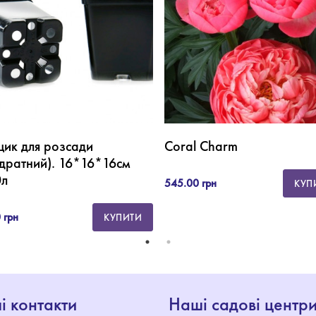
щик для розсади
Coral Charm
дратний). 16*16*16см
0л
545.00 грн
КУП
 грн
КУПИТИ
і контакти
Наші садові центр