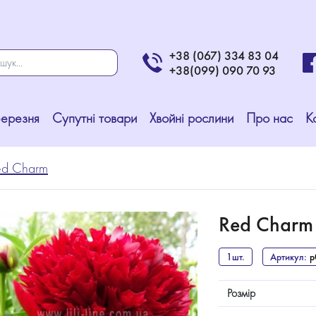
+38 (067) 334 83 04
+38(099) 090 70 93
Березня
Супутні товари
Хвойні рослини
Про нас
К
ed Charm
Red Charm
1шт.
Артикул:
p
Розмір