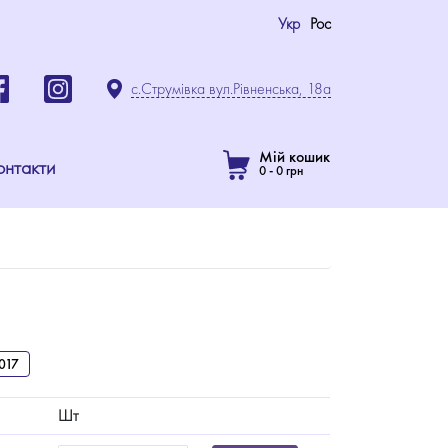
Укр
Рос
с.Струмівка вул.Рівненська, 18а
Мій кошик
онтакти
0
-
0
грн
017
Шт