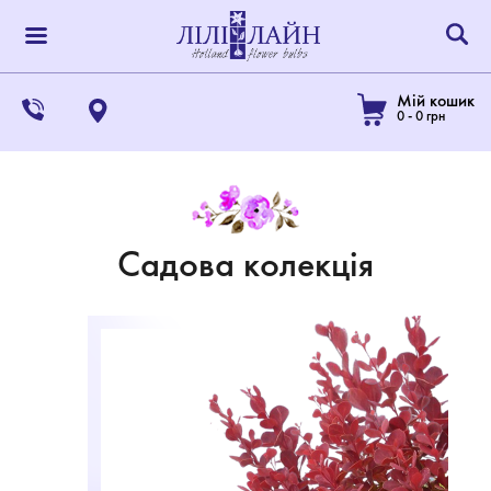
Мій кошик
0
-
0
грн
Садова колекція