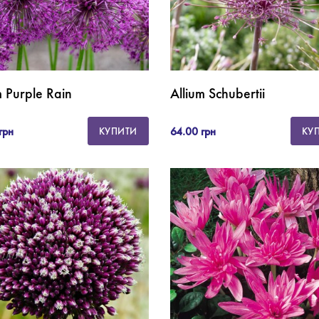
m Purple Rain
Allium Schubertii
грн
64.00 грн
КУПИТИ
КУ