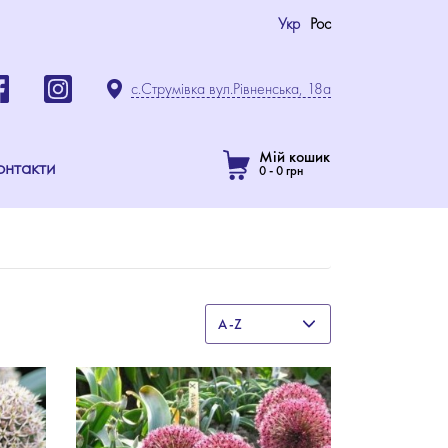
Укр
Рос
с.Струмівка вул.Рівненська, 18а
Мій кошик
онтакти
0
-
0
грн