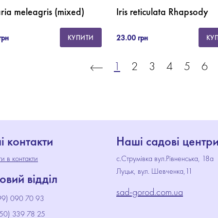
laria meleagris (mixed)
Iris reticulata Rhapsody
грн
23.00 грн
КУПИТИ
КУ
1
2
3
4
5
6
і контакти
Наші садові центр
и в контакти
с.Струмівка вул.Рівненська, 18а
Луцьк, вул. Шевченка,11
овий відділ
sad-gorod.com.ua
9) 090 70 93
50) 339 78 25