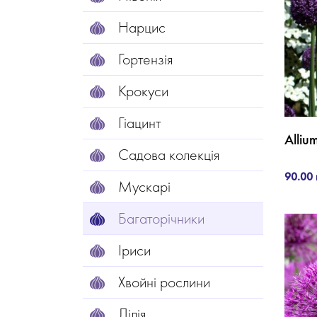
Нарцис
Гортензія
Крокуси
Гіацинт
Alliu
Садова колекція
90.00 
Мускарі
Багаторічники
Іриси
Хвойні рослини
Лілія