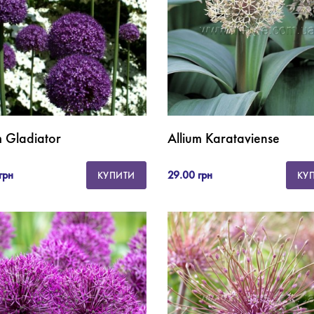
m Gladiator
Allium Karataviense
грн
29.00 грн
КУПИТИ
КУ