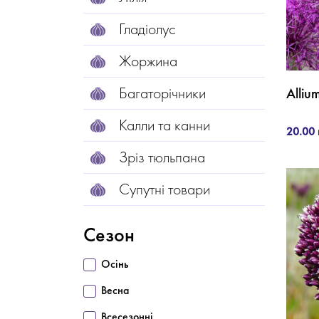
Гладіолус
Жоржина
Багаторічники
Alliu
Калли та канни
20.00 
Зріз тюльпана
Супутні товари
Сезон
Осінь
Весна
Всесезонні