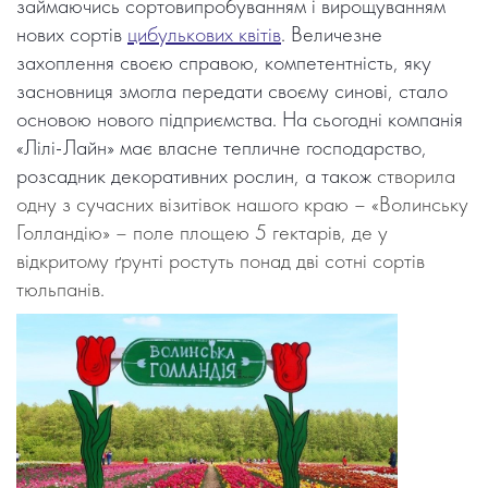
займаючись сортовипробуванням і вирощуванням
нових сортів
цибулькових квітів
. Величезне
захоплення своєю справою, компетентність, яку
засновниця змогла передати своєму синові, стало
основою нового підприємства. На сьогодні компанія
«Лілі-Лайн» має власне тепличне господарство,
розсадник декоративних рослин, а також
створила
одну з сучасних візитівок нашого краю – «Волинську
Голландію» – поле площею 5 гектарів, де у
відкритому ґрунті ростуть понад дві сотні сортів
тюльпанів.