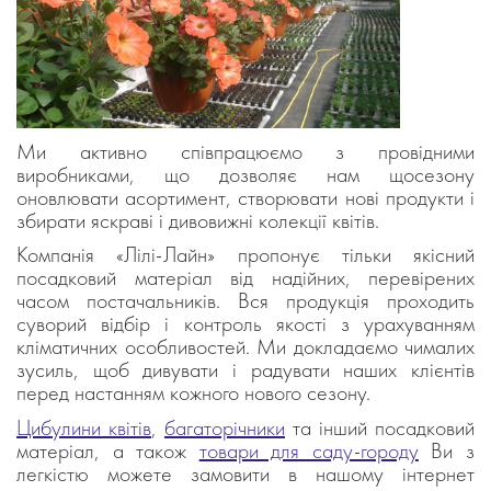
Ми активно співпрацюємо з провідними
виробниками, що дозволяє нам щосезону
оновлювати асортимент, створювати нові продукти і
збирати яскраві і дивовижні колекції квітів.
Компанія «Лілі-Лайн» пропонує тільки якісний
посадковий матеріал від надійних, перевірених
часом постачальників. Вся продукція проходить
суворий відбір і контроль якості з урахуванням
кліматичних особливостей. Ми докладаємо чималих
зусиль, щоб дивувати і радувати наших клієнтів
перед настанням кожного нового сезону.
Цибулини квітів
,
багаторічники
та інший посадковий
матеріал, а також
товари для саду-городу
Ви з
легкістю можете замовити в нашому інтернет