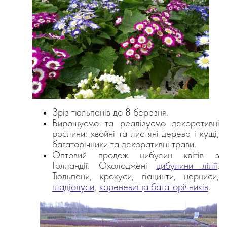
Зріз тюльпанів до 8 березня.
Вирощуємо та реалізуємо декоративні
рослини: хвойні та листяні дерева і кущі,
багаторічники та декоративні трави.
Оптовий продаж цибулин квітів з
Голландії. Охолоджені
цибулини лілії
.
Тюльпани, крокуси, гіацинти, нарциси,
гладіолуси
,
кореневища багаторічників
.