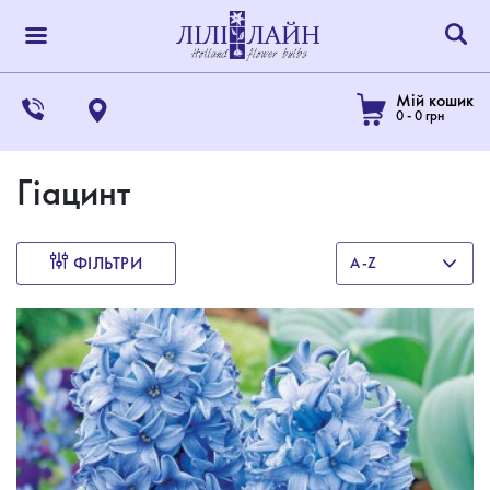
Мій кошик
0
-
0
грн
Гіацинт
ФІЛЬТРИ